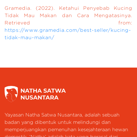
Gramedia. (2022). Ketahui Penyebab Kucing
Tidak Mau Makan dan Cara Mengatasinya.
Retrieved from:
https://www.gramedia.com/best-seller/kucing-
tidak-mau-makan/
Yayasan Natha Satwa Nusantara, adalah sebuah
badan yang dibentuk untuk melindungi dan
memperjuangkan pemenuhan kesejahteraan hewan
domestik. ‘Natha’ adalah kata yang berasal dari