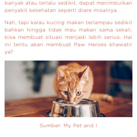
banyak atau terlalu sedikit, dapat menimbulkan
penyakit kesehatan seperti diare misalnya.
Nah, tapi kalau kucing makan terlampau sedikit
bahkan hingga tidak mau makan sama sekali,
bisa membuat situasi menjadi lebih serius. Hal
ini tentu akan membuat Paw Heroes khawatir
ya?
Sumber: My Pet and I